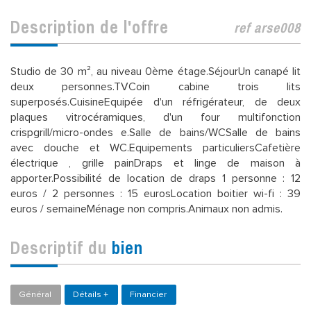
description de l'offre
ref arse008
Studio de 30 m², au niveau 0ème étage.SéjourUn canapé lit
deux personnes.TVCoin cabine trois lits
superposés.CuisineEquipée d'un réfrigérateur, de deux
plaques vitrocéramiques, d'un four multifonction
crispgrill/micro-ondes e.Salle de bains/WCSalle de bains
avec douche et WC.Equipements particuliersCafetière
électrique , grille painDraps et linge de maison à
apporter.Possibilité de location de draps 1 personne : 12
euros / 2 personnes : 15 eurosLocation boitier wi-fi : 39
euros / semaineMénage non compris.Animaux non admis.
descriptif du
bien
Général
Détails +
Financier