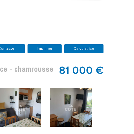
Contacter
Imprimer
Calculatrice
ièce - chamrousse
81 000
€