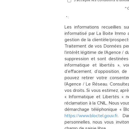
* 
* :
Les informations recueillies s
informatisé par La Boite Immo 
gestion de la clientèle/prospec
Traitement de vos Données pers
l'intérêt légitime de l'Agence /
suppression et sont destinées
informatique et libertés », vo
d’effacement, d’opposition, de
pouvez retirer votre consen
l’Agence / Le Réseau. Consulte
vos droits. Si vous estimez, apr
« Informatique et Libertés » 
réclamation à la CNIL. Nous vous
démarchage téléphonique « Bloct
https://www.bloctel.gouv.fr
. Da
personnelles, nous vous invito
champ de saisie libre.