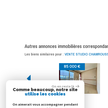
autres annonces immobilières corresponda
Les biens similaires pour :
VENTE STUDIO CHAMROUSSE
95 000 €
80 000 €
On en reste là
Comme beaucoup, notre site
utilise les cookies
Grenoble
Grenoble
Appartement
Appartement
On aimerait vous accompagner pendant