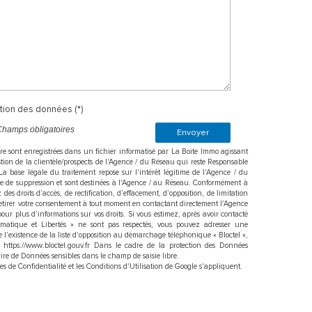
ation des données (*)
Champs obligatoires
Envoyer
aire sont enregistrées dans un fichier informatisé par La Boite Immo agissant
ion de la clientèle/prospects de l'Agence / du Réseau qui reste Responsable
a base légale du traitement repose sur l'intérêt légitime de l'Agence / du
e de suppression et sont destinées à l'Agence / au Réseau. Conformément à
z des droits d’accès, de rectification, d’effacement, d’opposition, de limitation
retirer votre consentement à tout moment en contactant directement l’Agence
r pour plus d’informations sur vos droits. Si vous estimez, après avoir contacté
rmatique et Libertés » ne sont pas respectés, vous pouvez adresser une
l’existence de la liste d'opposition au démarchage téléphonique « Bloctel »,
: https://www.bloctel.gouv.fr Dans le cadre de la protection des Données
rire de Données sensibles dans le champ de saisie libre.
ues de Confidentialité
et les
Conditions d'Utilisation
de Google s'appliquent.