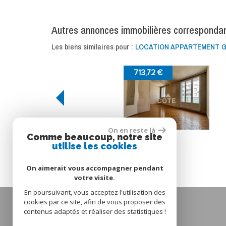
autres annonces immobilières corresponda
Les biens similaires pour :
LOCATION APPARTEMENT GR
713,72 €
On en reste là
Grenoble
Comme beaucoup, notre site
Appartement
utilise les cookies
* CC : Charges comprises
On aimerait vous accompagner pendant
votre visite.
En poursuivant, vous acceptez l'utilisation des
cookies par ce site, afin de vous proposer des
Extranet vendeur
contenus adaptés et réaliser des statistiques !