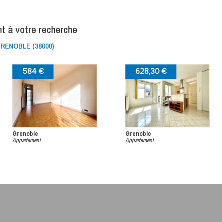
nt à votre recherche
ENOBLE (38000)
584 €
628,30 €
Grenoble
Grenoble
Appartement
Appartement