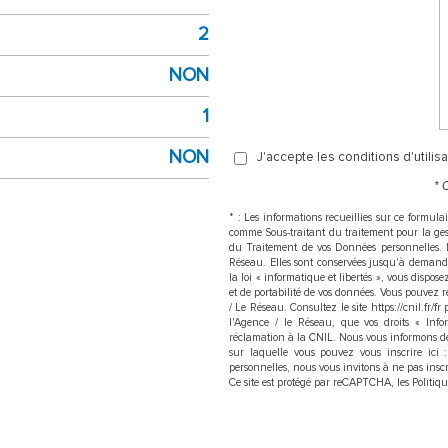
2
NON
1
NON
J'accepte les conditions d'utilis
* 
* : Les informations recueillies sur ce formul
comme Sous-traitant du traitement pour la gest
du Traitement de vos Données personnelles. L
Réseau. Elles sont conservées jusqu'à demand
la loi « informatique et libertés », vous dispose
et de portabilité de vos données. Vous pouvez 
/ Le Réseau. Consultez le site https://cnil.fr/f
l'Agence / le Réseau, que vos droits « Info
réclamation à la CNIL. Nous vous informons de 
sur laquelle vous pouvez vous inscrire ici 
personnelles, nous vous invitons à ne pas insc
Ce site est protégé par reCAPTCHA, les
Politiq