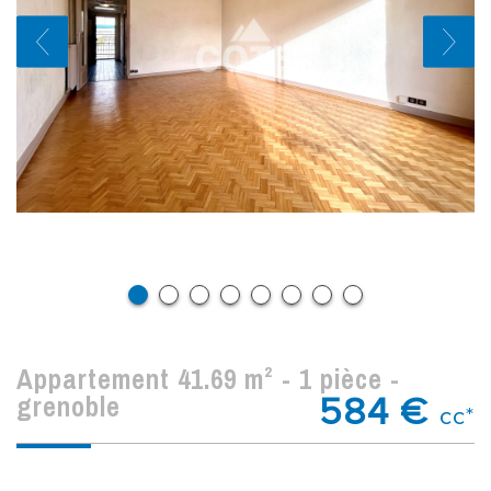
appartement 41.69 m² - 1 pièce -
grenoble
584 €
cc*