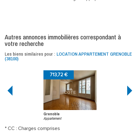
autres annonces immobilières correspondant à
votre recherche
Les biens similaires pour :
LOCATION APPARTEMENT GRENOBLE
(38100)
713,72 €
58
Grenoble
Greno
Appartement
Apparte
* CC : Charges comprises